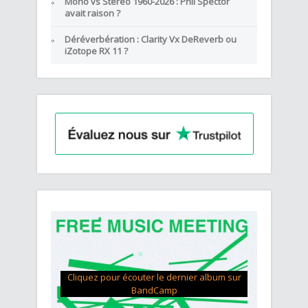
Mono vs Stéréo 1960-2026 : Phil Spector
avait raison ?
Déréverbération : Clarity Vx DeReverb ou
iZotope RX 11 ?
Cliquez pour écouter le dernier album sur
BandCamp