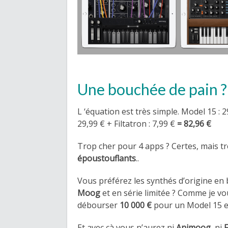
Une bouchée de pain ?
L ‘équation est très simple. Model 15 :
29,99 € + Filtatron : 7,99 €
= 82,96 €
Trop cher pour 4 apps ? Certes, mais 
époustouflants
..
Vous préférez les synthés d’origine en 
Moog
et en série limitée ? Comme je vo
débourser
10 000 €
pour un Model 15 
Et avec çà vous n’aurez ni
Animoog
, ni
F