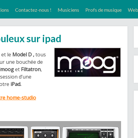
tions
Contactez-nous !
Musiciens
Profs de musique
Web-
uleux sur ipad
5
et le
Model D ,
tous
pour une bouchée de
imoog
et
Filtatron
,
ssession d’une
otre
iPad.
tre home-studio