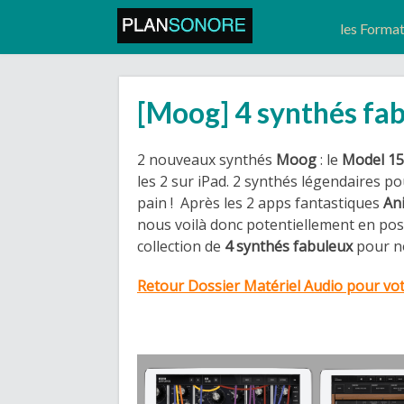
les Forma
[Moog] 4 synthés fab
2 nouveaux synthés
Moog
: le
Model 1
les 2 ​sur iPad. ​2 synthés légendaires 
pain ! Après les ​2 apps fantastiques
An
nous voilà donc potentiellement en po
collection de
4 synthés fabuleux
pour n
Retour Dossier Matériel Audio pour vo