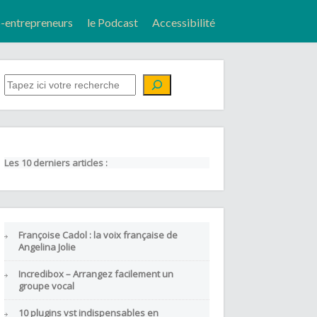
entrepreneurs
le Podcast
Accessibilité
QUE CHERCHEZ-VOUS ?
Les 10 derniers articles :
Françoise Cadol : la voix française de
Angelina Jolie
Incredibox – Arrangez facilement un
groupe vocal
10 plugins vst indispensables en