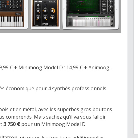
 29,99 € + Minimoog Model D : 14,99 € + Animoog :
très économique pour 4 synthés professionnels
bois et en métal, avec les superbes gros boutons
us comprends. Mais sachez qu’il va vous falloir
et
3 750 €
pour un Minimoog Model D.
iltatron
, ni toutes les fonctions additionnelles