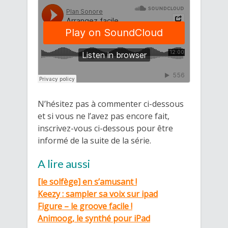
N’hésitez pas à commenter ci-dessous
et si vous ne l’avez pas encore fait,
inscrivez-vous ci-dessous pour être
informé de la suite de la série.
A lire aussi
[le solfège] en s’amusant !
Keezy : sampler sa voix sur ipad
Figure – le groove facile !
Animoog, le synthé pour iPad