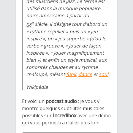
des musiciens de jazz. Le terme est
utilisé dans la musique populaire
noire américaine à partir du
e
XX
siècle. Il désigne tout d’abord un
« rythme régulier » puis un « jeu
inspiré », un « jeu superbe » (d’où le
verbe «
groove
», « jouer de façon
inspirée », « jouer magnifiquement
bien ») et enfin un style musical, aux
sonorités chaudes et au rythme
chaloupé, mêlant
funk
,
dance
et
soul
.
Wikipédia
Et voici un
podcast audio
: je vous y
montre quelques subtilités musicales
possibles sur
Incredibox
avec une démo
qui vous permettra d’aller plus loin.