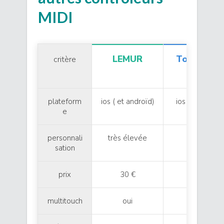
MIDI
LEMUR
TouchOSC
critère
plateform
ios ( et androïd)
ios et androïd
e
personnali
très élevée
élevée
sation
prix
30 €
10/20 €
multitouch
oui
oui