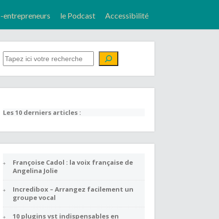
entrepreneurs
le Podcast
Accessibilité
QUE CHERCHEZ-VOUS ?
Les 10 derniers articles :
Françoise Cadol : la voix française de
Angelina Jolie
Incredibox – Arrangez facilement un
groupe vocal
10 plugins vst indispensables en