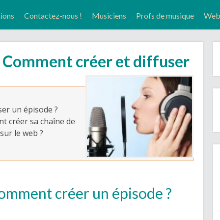
tions
Contactez-nous !
Musiciens
Profs de musique
Web-
: Comment créer et diffuser
ser un épisode ?
t créer sa chaîne de
 sur le web ?
 comment créer un épisode ?