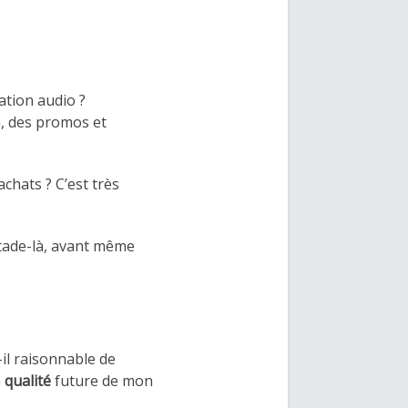
tion audio ?
n, des promos et
achats ? C’est très
stade-là, avant même
il raisonnable de
a
qualité
future de mon