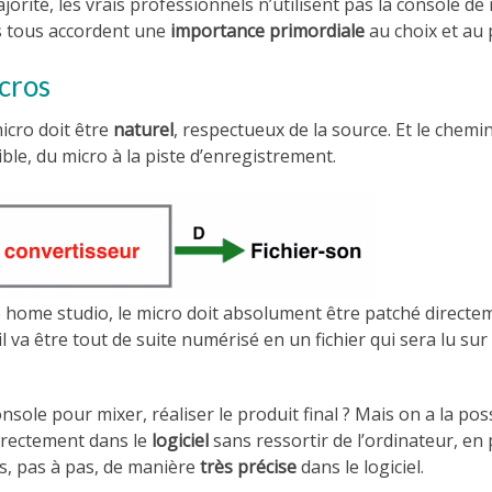
rité, les vrais professionnels n’utilisent pas la console de
is tous accordent une
importance primordiale
au choix et au
icros
icro doit être
naturel
, respectueux de la source. Et le chemi
ible, du micro à la piste d’enregistrement.
home studio, le micro doit absolument être patché directem
il va être tout de suite numérisé en un fichier qui sera lu sur
onsole pour mixer, réaliser le produit final ? Mais on a la pos
directement dans le
logiciel
sans ressortir de l’ordinateur, e
ts, pas à pas, de manière
très précise
dans le logiciel.