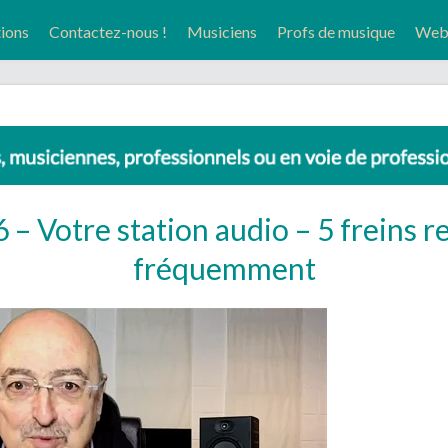
tions
Contactez-nous !
Musiciens
Profs de musique
Web-
 – Votre station audio – 5 freins 
fréquemment