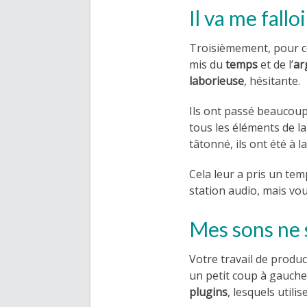
Il va me fall
Troisièmement, pour ce
mis du
temps
et de l’
ar
laborieuse
, hésitante.
Ils ont passé beaucoup
tous les éléments de la 
tâtonné, ils ont été à
Cela leur a pris un te
station audio, mais vo
Mes sons ne 
Votre travail de produc
un petit coup à gauch
plugins
, lesquels utilis