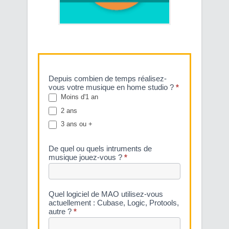
Pour
Depuis combien de temps réalisez-
Postuler
vous votre musique en home studio ?
*
aux
Moins d'1 an
Master
2 ans
Classes
Audio
3 ans ou +
De quel ou quels intruments de
musique jouez-vous ?
*
Quel logiciel de MAO utilisez-vous
actuellement : Cubase, Logic, Protools,
autre ?
*