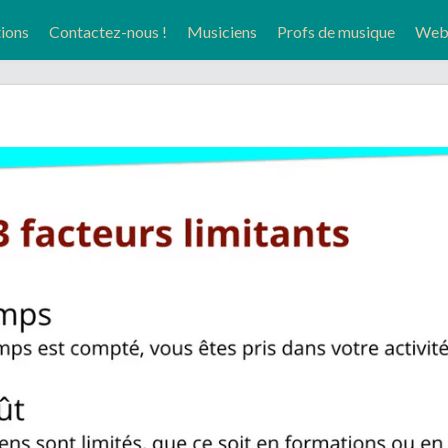
tions
Contactez-nous !
Musiciens
Profs de musique
Web-