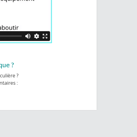
que ?
culière ?
taires :