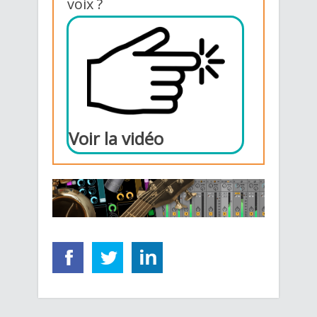
voix ?
Voir la vidéo​